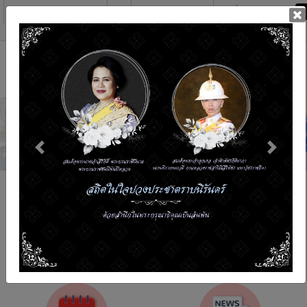
ก
ก
ก
C
จำนวนผู้เข้าชม : 520521
ขนาดอักษร
เปลี่ยนการแสดงผล
C
C
TH
EN
โครงการรถคลินิกจักษุศัลยกรรมเคลื่อนที่
สภากาชาดไทย ในสมเด็จพระเทพรัตนราชสุดาฯ
สยามบรมราชกุมารี
ให้บริการตรวจรักษาโรคตา ผ่าตัดโรคต้อกระจก และทำผ่าตัดโรคตาอื่นๆ เช่น ต้อเนื้อ ต้อหิน
Previous
Next
โรคของเปลือกตาในผู้ป่วยทุกรายที่จำเป็นต้องรักษา เพื่อให้ผู้ป่วยโรคตาในท้องถิ่น
ทุรกันดารและมีฐานะยากจน ได้รับบริการที่ดีเท่าเทียมกับผู้ป่วยในเมืองโดยไม่เสียค่าใช้จ่าย
เพื่อให้สามารถมองเห็นและช่วยเหลือตัวเองได้ ทำให้มีคุณภาพชีวิตที่ดีขึ้น
รายละเอียดเพิ่มเติม
Previous
Next
รับอาสาสมัคร
การรับบริจาค