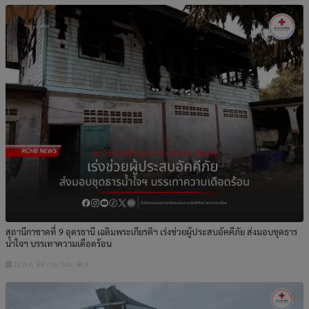
สถานีกาชาดที่ 9 อุดรธานี เฉลิมพระเกียรติฯ เร่งช่วยผู้ประสบอัคคีภัย ส่งมอบชุดธาร
น้ำใจฯ บรรเทาความเดือดร้อน
22 ก.ค. 69 : 16.34น.
9