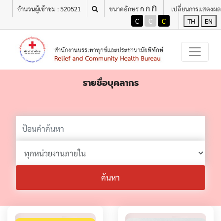
ก
ก
ก
จำนวนผู้เข้าชม : 520521
ขนาดอักษร
เปลี่ยนการแสดงผล
C
C
C
TH
EN
รายชื่อบุคลากร
ค้นหา