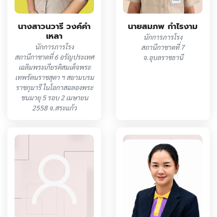
นายสมภพ กำไรงาม
นางสาวนวารี วงค์คำ
เหลา
นักการภารโรง
นักการภารโรง
สถานีกาชาดที่ 7
สถานีกาชาดที่ 6 อรัญประเทศ
จ.อุบลราชธานี
เฉลิมพระเกียรติสมเด็จพระ
เทพรัตนราชสุดา ฯ สยามบรม
ราชกุมารี ในโอกาสฉลองพระ
ชนมายุ 5 รอบ 2 เมษายน
2558 จ.สระแก้ว