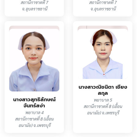
สถานีกาชาดที่ 7
สถานีกาชาดที่ 7
จ.อุบลราชธานี
จ.อุบลราชธานี
นางสาวณิชนิตา เชียง
สกุล
นางสาวสุทธิลักษณ์
พยาบาล 5
จันทร์สง่า
สถานีกาชาดที่ 8 (เอื้อน
พยาบาล 4
อนามัย) จ.เพชรบุรี
สถานีกาชาดที่ 8 (เอื้อน
อนามัย) จ.เพชรบุรี