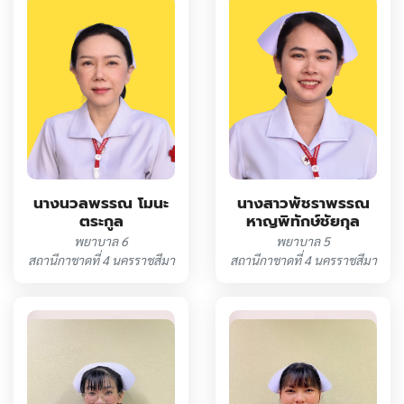
นางนวลพรรณ โมนะ
นางสาวพัชราพรรณ
ตระกูล
หาญพิทักษ์ชัยกุล
พยาบาล 6
พยาบาล 5
สถานีกาชาดที่ 4 นครราชสีมา
สถานีกาชาดที่ 4 นครราชสีมา