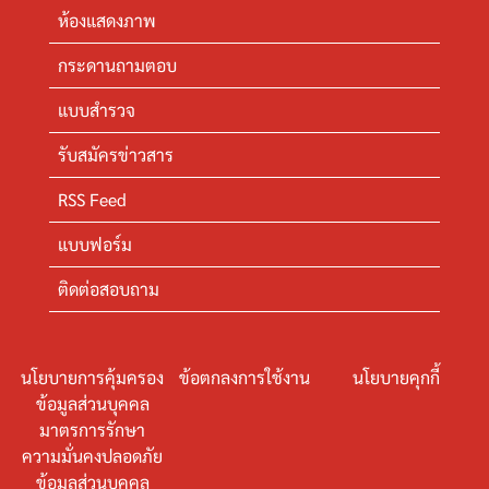
ห้องแสดงภาพ
กระดานถามตอบ
แบบสำรวจ
รับสมัครข่าวสาร
RSS Feed
แบบฟอร์ม
ติดต่อสอบถาม
นโยบายการคุ้มครอง
ข้อตกลงการใช้งาน
นโยบายคุกกี้
ข้อมูลส่วนบุคคล
มาตรการรักษา
ความมั่นคงปลอดภัย
ข้อมูลส่วนบุคคล