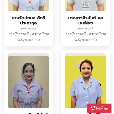
นางรัตน์กมล สิทธิ
นางสาวจิรนันท์ ผล
ประชากุล
มะเฟือง
พยาบาล 6
พยาบาล 7
สถานีกาชาดที่ 5 สวางคนิวาส
สถานีกาชาดที่ 5 สวางคนิวาส
จ.สมุทรปราการ
จ.สมุทรปราการ
โซเชียล