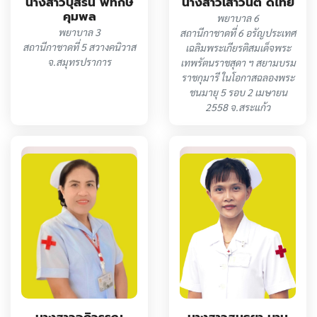
นางสาวเสาวนิต ดีไทย
นางสาวบุสริน พิทักษ์
คุมพล
พยาบาล 6
พยาบาล 3
สถานีกาชาดที่ 6 อรัญประเทศ
สถานีกาชาดที่ 5 สวางคนิวาส
เฉลิมพระเกียรติสมเด็จพระ
จ.สมุทรปราการ
เทพรัตนราชสุดา ฯ สยามบรม
ราชกุมารี ในโอกาสฉลองพระ
ชนมายุ 5 รอบ 2 เมษายน
2558 จ.สระแก้ว