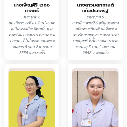
นางเพ็ญศิริ เวชช
นางสาวมลทกานต์
ศาสตร์
แก้วประเสริฐ
พยาบาล 6
พยาบาล 5
สถานีกาชาดที่ 6 อรัญประเทศ
สถานีกาชาดที่ 6 อรัญประเทศ
เฉลิมพระเกียรติสมเด็จพระ
เฉลิมพระเกียรติสมเด็จพระ
เทพรัตนราชสุดา ฯ สยามบรม
เทพรัตนราชสุดา ฯ สยามบรม
ราชกุมารี ในโอกาสฉลองพระ
ราชกุมารี ในโอกาสฉลองพระ
ชนมายุ 5 รอบ 2 เมษายน
ชนมายุ 5 รอบ 2 เมษายน
2558 จ.สระแก้ว
2558 จ.สระแก้ว