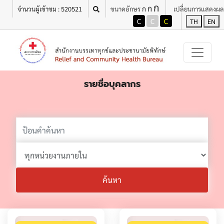
ก
ก
ก
จำนวนผู้เข้าชม : 520521
ขนาดอักษร
เปลี่ยนการแสดงผล
C
C
C
TH
EN
รายชื่อบุคลากร
ค้นหา