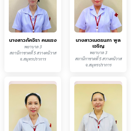
นางสาวภัคจิรา คนแรง
นางสาวเนตรนภา พูล
เจริญ
พยาบาล 3
พยาบาล 3
สถานีกาชาดที่ 5 สวางคนิวาส
สถานีกาชาดที่ 5 สวางคนิวาส
จ.สมุทรปราการ
จ.สมุทรปราการ