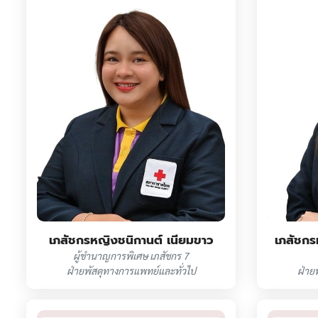
เภสัชกรหญิงชนิกานต์ เนียมขาว
เภสัชกร
ผู้ชำนาญการพิเศษ เภสัชกร 7
ฝ่ายพัสดุทางการแพทย์และทั่วไป
ฝ่าย