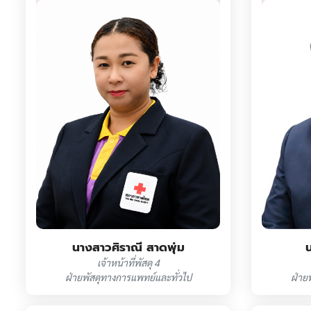
น
นางสาวศิราณี สาดพุ่ม
เจ้าหน้าที่พัสดุ 4
ฝ่าย
ฝ่ายพัสดุทางการแพทย์และทั่วไป