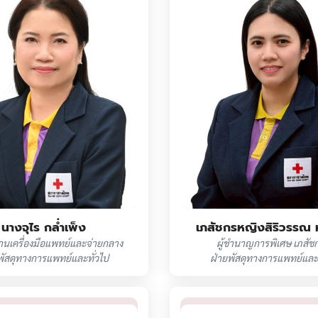
นางจุไร กล่ำเพ็ง
เภสัชกรหญิงสิริวรรณ หม
านเครื่องมือแพทย์และจ่ายกลาง
ผู้ชำนาญการพิเศษ เภสัช
พัสดุทางการแพทย์และทั่วไป
ฝ่ายพัสดุทางการแพทย์และท