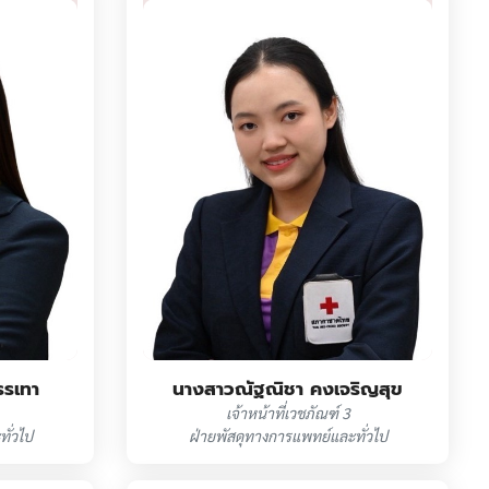
รรเทา
นางสาวณัฐณิชา คงเจริญสุข
เจ้าหน้าที่เวชภัณฑ์ 3
ั่วไป
ฝ่ายพัสดุทางการแพทย์และทั่วไป