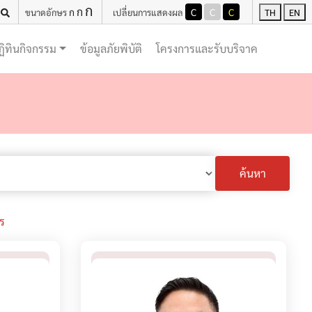
ก
ก
ก
C
C
C
ขนาดอักษร
เปลี่ยนการแสดงผล
TH
EN
(current)
(current)
ฏิทินกิจกรรม
ข้อมูลภัยพิบัติ
โครงการและรับบริจาค
ค้นหา
ร