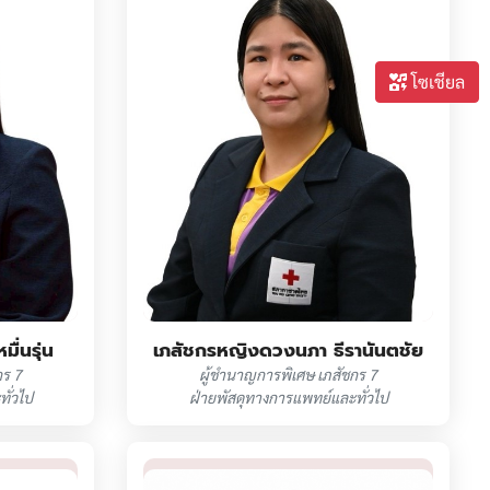
โซเชียล
ื่นรุ่น
เภสัชกรหญิงดวงนภา ธีรานันตชัย
กร 7
ผู้ชำนาญการพิเศษ เภสัชกร 7
ั่วไป
ฝ่ายพัสดุทางการแพทย์และทั่วไป