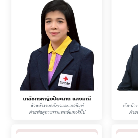
เภสัชกรหญิงปิยะนาถ แสงมณี
หัวหน้างานคลังยาและเวชภัณฑ์
หัวหน้าง
ฝ่ายพัสดุทางการแพทย์และทั่วไป
ฝ่าย