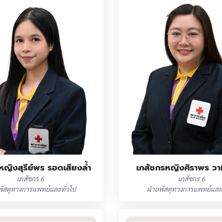
หญิงสุรีย์พร รอดเสียงล้ำ
เภสัชกรหญิงศิราพร วา
เภสัชกร 6
เภสัชกร 6
พัสดุทางการแพทย์และทั่วไป
ฝ่ายพัสดุทางการแพทย์และท