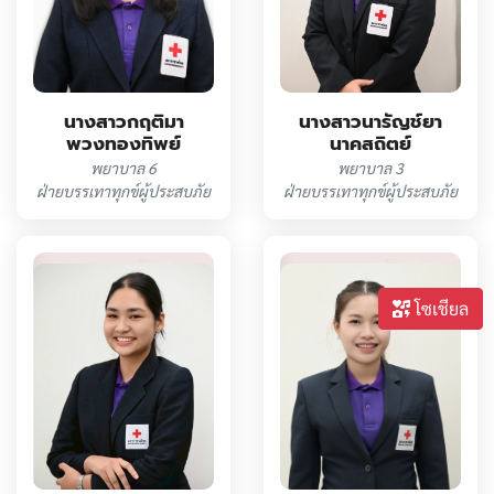
นางสาวกฤติมา
นางสาวนารัญช์ยา
พวงทองทิพย์
นาคสถิตย์
พยาบาล 6
พยาบาล 3
ฝ่ายบรรเทาทุกข์ผู้ประสบภัย
ฝ่ายบรรเทาทุกข์ผู้ประสบภัย
โซเชียล