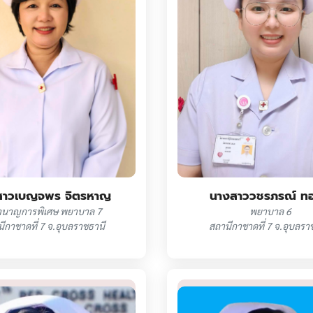
สาวเบญจพร จิตรหาญ
นางสาววชรภรณ์ ทอ
ชำนาญการพิเศษ พยาบาล 7
พยาบาล 6
ีกาชาดที่ 7 จ.อุบลราชธานี
สถานีกาชาดที่ 7 จ.อุบลรา