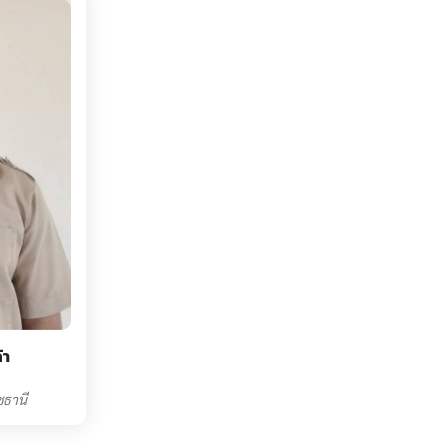
้า
ชธานี