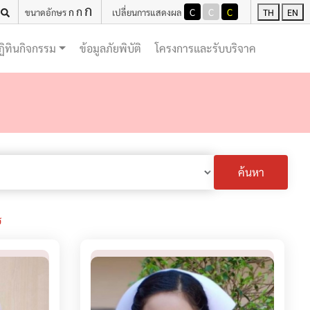
ก
ก
ก
C
C
C
ขนาดอักษร
เปลี่ยนการแสดงผล
TH
EN
(current)
(current)
ฏิทินกิจกรรม
ข้อมูลภัยพิบัติ
โครงการและรับบริจาค
ค้นหา
ร