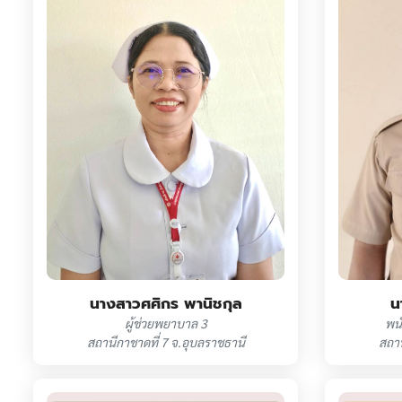
นางสาวศศิกร พานิชกุล
น
ผู้ช่วยพยาบาล 3
พน
สถานีกาชาดที่ 7 จ.อุบลราชธานี
สถาน