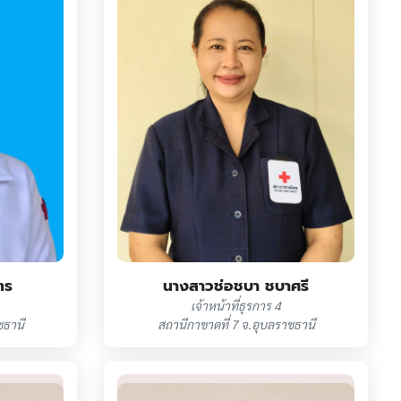
ตร
นางสาวช่อชบา ชบาศรี
เจ้าหน้าที่ธุรการ 4
ชธานี
สถานีกาชาดที่ 7 จ.อุบลราชธานี