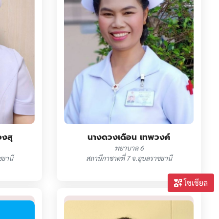
งสุ
นางดวงเดือน เทพวงค์
พยาบาล 6
ชธานี
สถานีกาชาดที่ 7 จ.อุบลราชธานี
โซเชียล