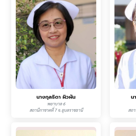
นางกุลธิดา ผิวผัน
นา
พยาบาล 6
สถานีกาชาดที่ 7 จ.อุบลราชธานี
สถาน