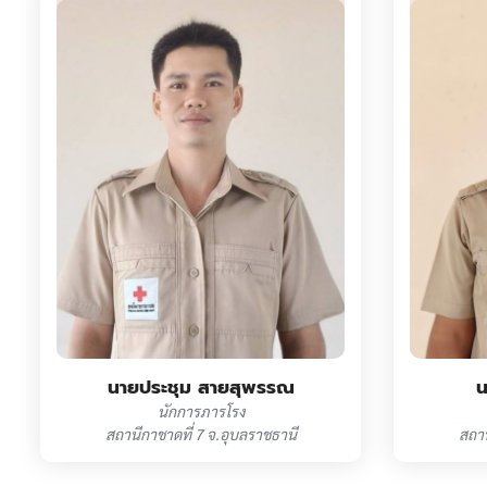
นายประชุม สายสุพรรณ
น
นักการภารโรง
สถานีกาชาดที่ 7 จ.อุบลราชธานี
สถาน