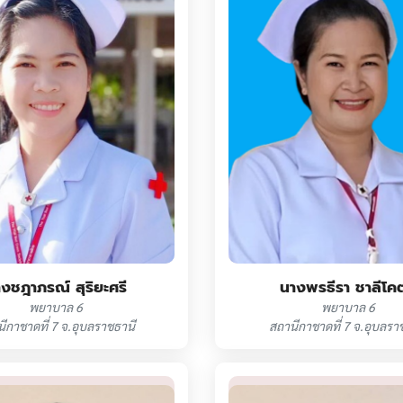
งชฎาภรณ์ สุริยะศรี
นางพรธีรา ชาลีโค
พยาบาล 6
พยาบาล 6
ีกาชาดที่ 7 จ.อุบลราชธานี
สถานีกาชาดที่ 7 จ.อุบลรา