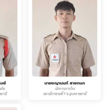
รมย์
นายชญานนท์ สายกนก
ภัย
นักการภารโรง
ชธานี
สถานีกาชาดที่ 7 จ.อุบลราชธานี