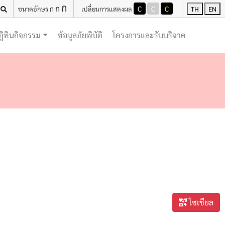
ก
ก
ก
C
C
C
ขนาดอักษร
เปลี่ยนการแสดงผล
TH
EN
(current)
(current)
ฏิทินกิจกรรม
ข้อมูลภัยพิบัติ
โครงการและรับบริจาค
โซเชียล