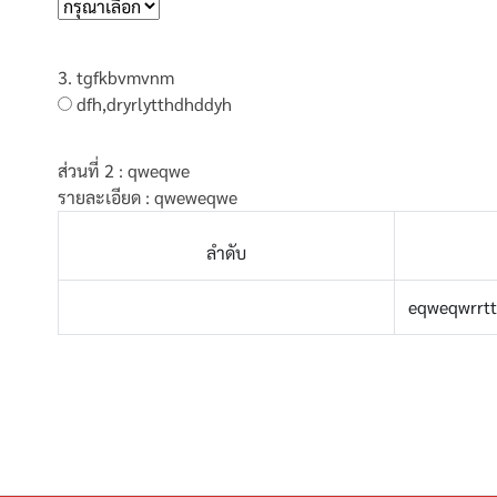
3. tgfkbvmvnm
dfh,dryrlytthdhddyh
ส่วนที่ 2 : qweqwe
รายละเอียด : qweweqwe
ลำดับ
eqweqwrrt