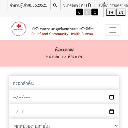
ก
เมนู
ก
ก
จำนวนผู้เข้าชม : 520521
ขนาดอักษร
เปลี่ยนการแสดงผล
C
C
C
TH
EN
ห้องภาพ
หน้าหลัก
>>
ห้องภาพ