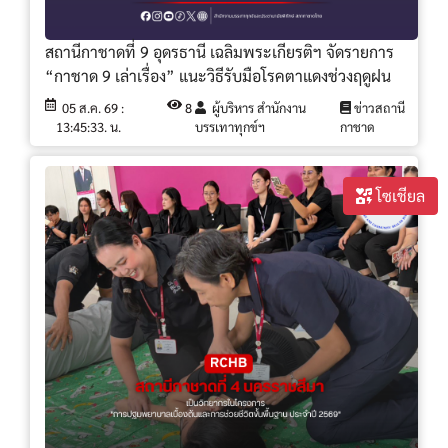
สถานีกาชาดที่ 9 อุดรธานี เฉลิมพระเกียรติฯ จัดรายการ
“กาชาด 9 เล่าเรื่อง” แนะวิธีรับมือโรคตาแดงช่วงฤดูฝน
05 ส.ค. 69 :
8
ผู้บริหาร สำนักงาน
ข่าวสถานี
13:45:33. น.
บรรเทาทุกข์ฯ
กาชาด
โซเชียล