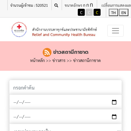
ก
เมนู
ก
ก
จำนวนผู้เข้าชม : 520521
ขนาดอักษร
เปลี่ยนการแสดงผล
C
C
C
TH
EN
ข่าวสถานีกาชาด
หน้าหลัก
>>
ข่าวสาร
>>
ข่าวสถานีกาชาด