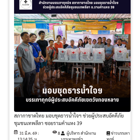
สภากาชาดไทย มอบชุดธารน้ำใจฯ ช่วยผู้ประสบอัคคีภัย
ชุมชนเทพลีลา ซอยรามคำแหง 39
31 มี.ค. 69 :
8
ผู้บริหาร สำนักงาน
ข่าวบรรเทา
13:14:35. น.
บรรเทาทุกข์ฯ
ทุกข์