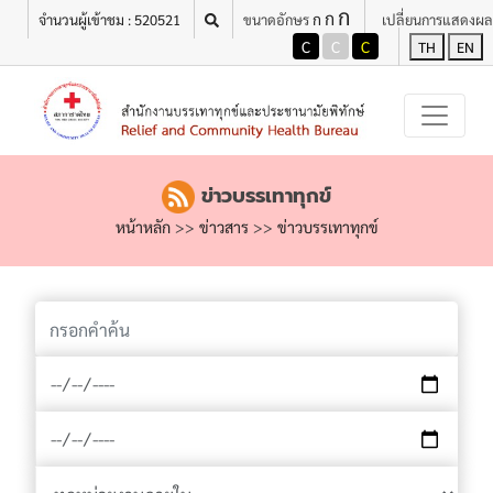
ก
เมนู
ก
ก
จำนวนผู้เข้าชม : 520521
ขนาดอักษร
เปลี่ยนการแสดงผล
C
C
C
TH
EN
ข่าวบรรเทาทุกข์
หน้าหลัก
>>
ข่าวสาร
>>
ข่าวบรรเทาทุกข์