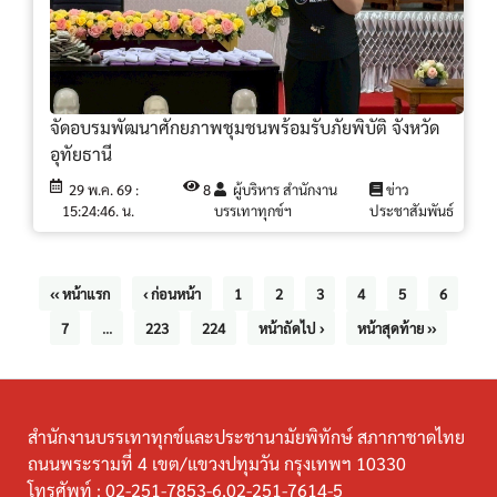
จัดอบรมพัฒนาศักยภาพชุมชนพร้อมรับภัยพิบัติ จังหวัด
อุทัยธานี
29 พ.ค. 69 :
8
ผู้บริหาร สำนักงาน
ข่าว
15:24:46. น.
บรรเทาทุกข์ฯ
ประชาสัมพันธ์
‹‹ หน้าแรก
‹ ก่อนหน้า
1
2
3
4
5
6
7
...
223
224
หน้าถัดไป ›
หน้าสุดท้าย ››
สำนักงานบรรเทาทุกข์และประชานามัยพิทักษ์ สภากาชาดไทย
ถนนพระรามที่ 4 เขต/แขวงปทุมวัน กรุงเทพฯ 10330
โทรศัพท์ :
02-251-7853-6,02-251-7614-5