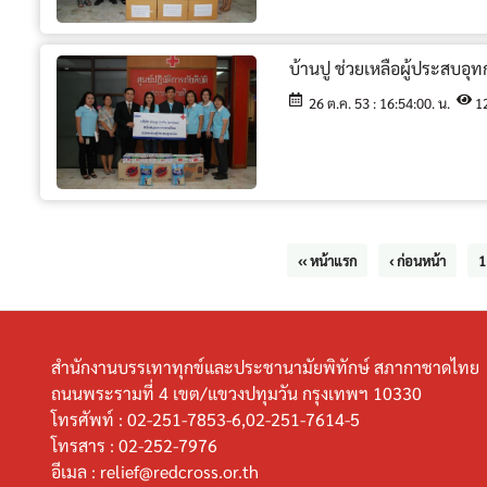
บ้านปู ช่วยเหลือผู้ประสบอุท
26 ต.ค. 53 : 16:54:00. น.
1
‹‹ หน้าแรก
‹ ก่อนหน้า
1
สำนักงานบรรเทาทุกข์และประชานามัยพิทักษ์ สภากาชาดไทย
ถนนพระรามที่ 4 เขต/แขวงปทุมวัน กรุงเทพฯ 10330
โทรศัพท์ :
02-251-7853-6,02-251-7614-5
โทรสาร :
02-252-7976
อีเมล :
relief@redcross.or.th