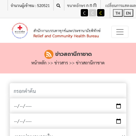
ก
เมนู
ก
ก
จำนวนผู้เข้าชม : 520521
ขนาดอักษร
เปลี่ยนการแสดงผล
C
C
C
TH
EN
ข่าวสถานีกาชาด
หน้าหลัก
>>
ข่าวสาร
>>
ข่าวสถานีกาชาด