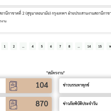
ถานีกาชาดที่ 2 (สุขุมาลอนามัย) กรุงเทพฯ ฝ่ายประสานงานสถานีกาช
รงาน
1
2
...
4
5
6
7
8
...
14
15
ห
"สมัครงาน"
104
ข่าวบรรเทาทุกข์
870
ข่าวภัยพิบัติประจำวัน