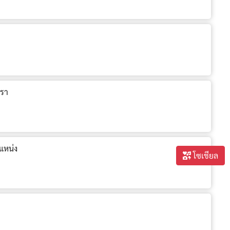
ตรา
แหน่ง
โซเชียล