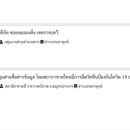
อัคคีภัย ซอยหมอเหล็ง เขตราชเทวี
กลุ่มงานช่วยอำนวยการ
ข่าวบรรเทาทุกข์
ุมสายสื่อสารข้อมูล โดยสภากาชาดไทยมีการฉีดวัคซีนป้องกันโควิด-19 ณ ศ
สถานีกาชาดที่ 5 สวางคนิวาส จ.สมุทรปราการ
ข่าวบรรเทาทุกข์