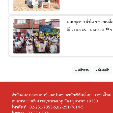
มอบชุดธารน้ำใจ ฯ ช่วยเหลื
21 ส.ค. 65 : 14:14:00. น.
9
‹‹ หน้าแรก
‹ ก่อนหน้า
สำนักงานบรรเทาทุกข์และประชานามัยพิทักษ์ สภากาชาดไทย
ถนนพระรามที่ 4 เขต/แขวงปทุมวัน กรุงเทพฯ 10330
โทรศัพท์ :
02-251-7853-6,02-251-7614-5
โทรสาร :
02-252-7976