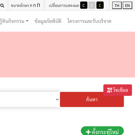
ก
ก
ก
C
C
C
ขนาดอักษร
เปลี่ยนการแสดงผล
TH
EN
(current)
(current)
ฏิทินกิจกรรม
ข้อมูลภัยพิบัติ
โครงการและรับบริจาค
โซเชียล
ค้นหา
ตั้งกระทู้ใหม่