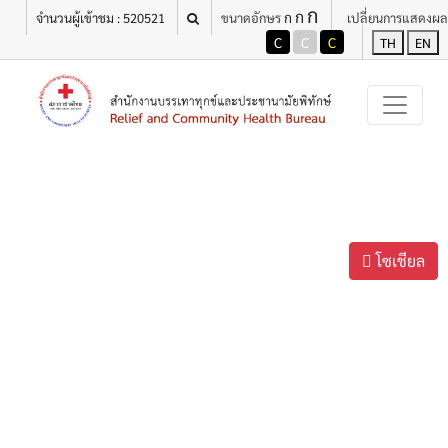
ก
ก
ก
จำนวนผู้เข้าชม : 520521
ขนาดอักษร
เปลี่ยนการแสดงผล
C
C
C
TH
EN
โซเชียล