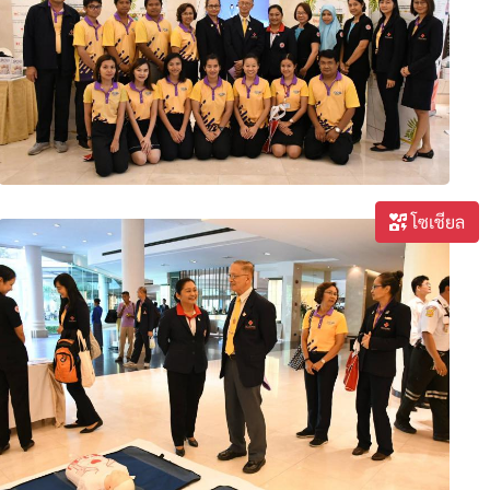
โซเชียล