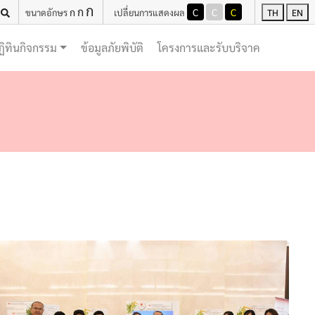
ก
ก
ก
C
C
C
ขนาดอักษร
เปลี่ยนการแสดงผล
TH
EN
(current)
(current)
ฏิทินกิจกรรม
ข้อมูลภัยพิบัติ
โครงการและรับบริจาค