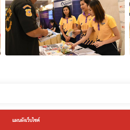
แผนผังเว็บไซต์