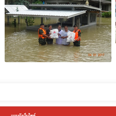
แผนผังเว็บไซต์