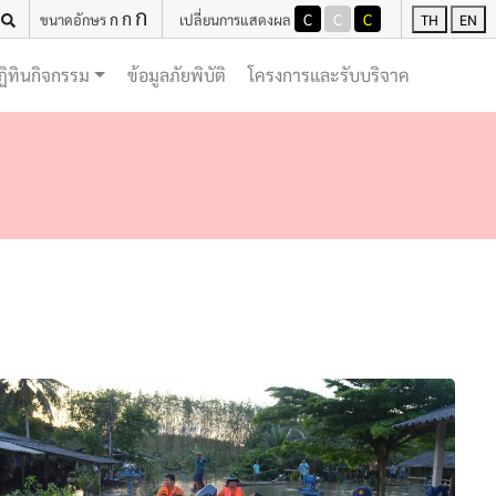
ก
ก
ก
C
C
C
ขนาดอักษร
เปลี่ยนการแสดงผล
TH
EN
(current)
(current)
ฏิทินกิจกรรม
ข้อมูลภัยพิบัติ
โครงการและรับบริจาค