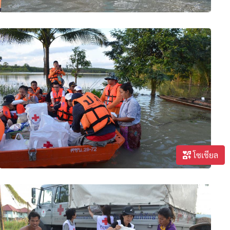
โซเชียล