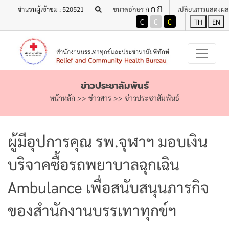
ก
ก
ก
จำนวนผู้เข้าชม : 520521
ขนาดอักษร
เปลี่ยนการแสดงผล
C
C
C
TH
EN
ข่าวประชาสัมพันธ์
หน้าหลัก
>>
ข่าวสาร
>>
ข่าวประชาสัมพันธ์
ผู้มีอุปการคุณ รพ.จุฬาฯ มอบเงิน
บริจาคซื้อรถพยาบาลฉุกเฉิน
Ambulance เพื่อสนับสนุนภารกิจ
ของสำนักงานบรรเทาทุกข์ฯ