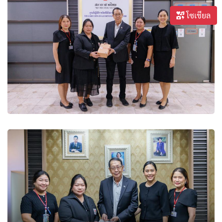
โซเชียล