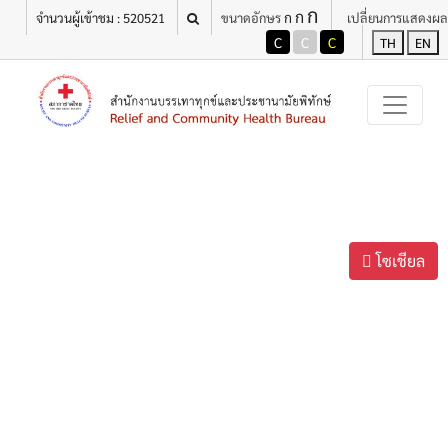
ก
ก
ก
จำนวนผู้เข้าชม : 520521
ขนาดอักษร
เปลี่ยนการแสดงผล
C
C
C
TH
EN
โซเชียล