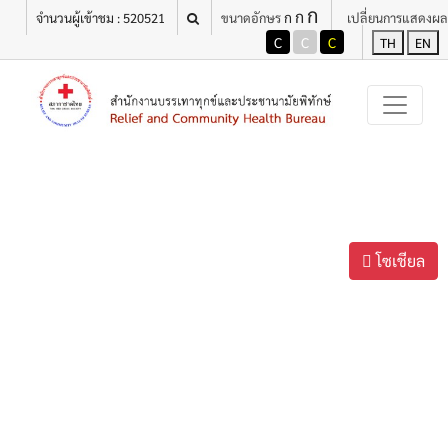
ก
ก
ก
จำนวนผู้เข้าชม : 520521
ขนาดอักษร
เปลี่ยนการแสดงผล
C
C
C
TH
EN
โซเชียล