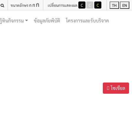
ก
ก
ก
C
C
C
ขนาดอักษร
เปลี่ยนการแสดงผล
TH
EN
(current)
(current)
ฏิทินกิจกรรม
ข้อมูลภัยพิบัติ
โครงการและรับบริจาค
โซเชียล