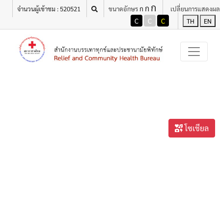
ก
ก
ก
จำนวนผู้เข้าชม : 520521
ขนาดอักษร
เปลี่ยนการแสดงผล
C
C
C
TH
EN
โซเชียล