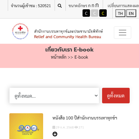
ก
ก
ก
จำนวนผู้เข้าชม : 520521
ขนาดอักษร
เปลี่ยนการแสดงผล
C
C
C
TH
EN
เกี่ยวกับเรา E-book
หน้าหลัก
>>
E-book
ดูทั้งหมด
หนังสือ 100 ปีสำนักงานบรรเทาทุกข์ฯ
29 ก.ค. 2568
271