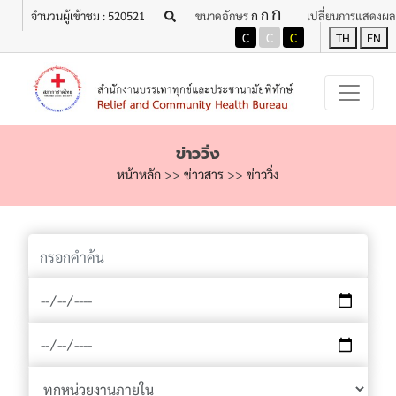
ก
เมนู
ก
ก
จำนวนผู้เข้าชม : 520521
ขนาดอักษร
เปลี่ยนการแสดงผล
C
C
C
TH
EN
ข่าววิ่ง
หน้าหลัก
>>
ข่าวสาร
>>
ข่าววิ่ง