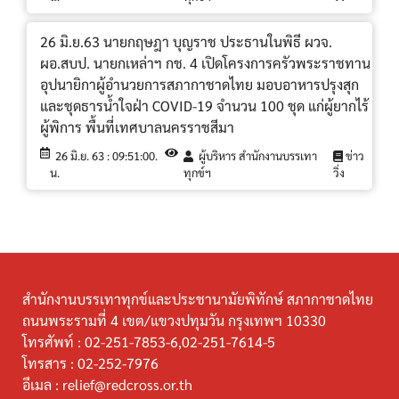
26 มิ.ย.63 นายกฤษฎา บุญราช ประธานในพิธี ผวจ.
ผอ.สบป. นายกเหล่าฯ กช. 4 เปิดโครงการครัวพระราชทาน
อุปนายิกาผู้อำนวยการสภากาชาดไทย มอบอาหารปรุงสุก
และชุดธารน้ำใจฝ่า COVID-19 จำนวน 100 ชุด แก่ผู้ยากไร้
ผู้พิการ พื้นที่เทศบาลนครราชสีมา
26 มิ.ย. 63 : 09:51:00.
ผู้บริหาร สำนักงานบรรเทา
ข่าว
น.
ทุกข์ฯ
วิ่ง
สำนักงานบรรเทาทุกข์และประชานามัยพิทักษ์ สภากาชาดไทย
ถนนพระรามที่ 4 เขต/แขวงปทุมวัน กรุงเทพฯ 10330
โทรศัพท์ :
02-251-7853-6,02-251-7614-5
โทรสาร :
02-252-7976
อีเมล :
relief@redcross.or.th