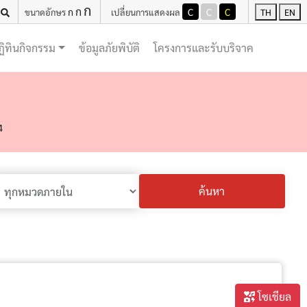
ก
ก
ก
C
C
C
ขนาดอักษร
เปลี่ยนการแสดงผล
TH
EN
(current)
(current)
ฏิทินกิจกรรม
ข้อมูลภัยพิบัติ
โครงการและรับบริจาค
4
ค้นหา
โซเชียล