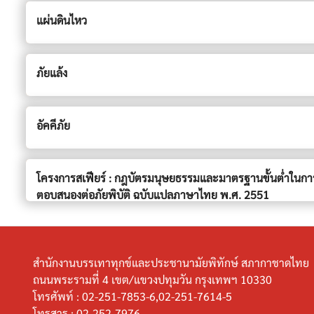
แผ่นดินไหว
ภัยแล้ง
อัคคีภัย
โครงการสเฟียร์ : กฎบัตรมนุษยธรรมและมาตรฐานขั้นต่ำในกา
ตอบสนองต่อภัยพิบัติ ฉบับแปลภาษาไทย พ.ศ. 2551
สำนักงานบรรเทาทุกข์และประชานามัยพิทักษ์ สภากาชาดไทย
ถนนพระรามที่ 4 เขต/แขวงปทุมวัน กรุงเทพฯ 10330
โทรศัพท์ :
02-251-7853-6,02-251-7614-5
โทรสาร :
02-252-7976