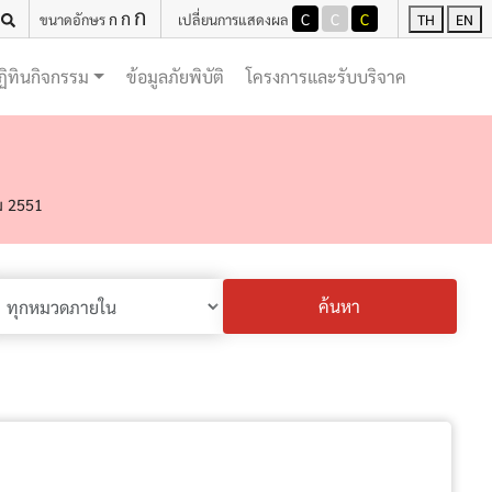
ก
ก
ก
C
C
C
ขนาดอักษร
เปลี่ยนการแสดงผล
TH
EN
(current)
(current)
ฏิทินกิจกรรม
ข้อมูลภัยพิบัติ
โครงการและรับบริจาค
ม 2551
ค้นหา